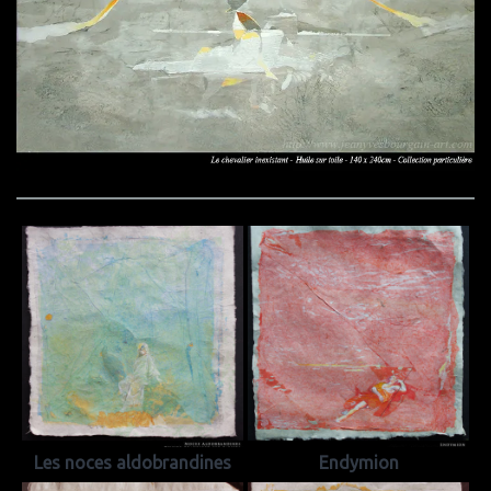
Les noces aldobrandines
Endymion